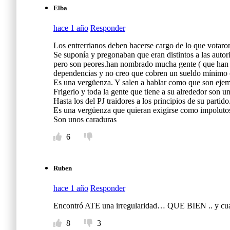
Elba
hace 1 año
Responder
Los entrerrianos deben hacerse cargo de lo que votaro
Se suponía y pregonaban que eran distintos a las autori
pero son peores.han nombrado mucha gente ( que han p
dependencias y no creo que cobren un sueldo mínimo 
Es una vergüenza. Y salen a hablar como que son eje
Frigerio y toda la gente que tiene a su alrededor son u
Hasta los del PJ traidores a los principios de su part
Es una vergüenza que quieran exigirse como impoluto
Son unos caraduras
6
Ruben
hace 1 año
Responder
Encontró ATE una irregularidad… QUE BIEN .. y cuand
8
3