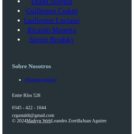
Diana Slavkin
Guillermo Coduri
Guillermo Luciano
Ricardo Monetta
Sergio Brodsky
Sobre Nosotros
¿Quienes somos?
Entre Ríos 528
0345 - 422 - 1044
crgastaldi@gmail.com
© 2024
Madryn Web
Leandro Zorrilla
Juan Aguirre