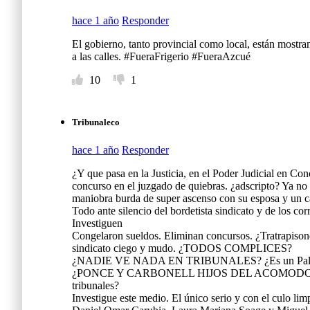
hace 1 año
Responder
El gobierno, tanto provincial como local, están mostr
a las calles. #FueraFrigerio #FueraAzcué
10
1
Tribunaleco
hace 1 año
Responder
¿Y que pasa en la Justicia, en el Poder Judicial en C
concurso en el juzgado de quiebras. ¿adscripto? Ya n
maniobra burda de super ascenso con su esposa y un ca
Todo ante silencio del bordetista sindicato y de los c
Investiguen
Congelaron sueldos. Eliminan concursos. ¿Tratrapisond
sindicato ciego y mudo. ¿TODOS COMPLICES?
¿NADIE VE NADA EN TRIBUNALES? ¿Es un Palaci
¿PONCE Y CARBONELL HIJOS DEL ACOMODO? Agré
tribunales?
Investigue este medio. El único serio y con el culo lim