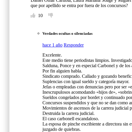
Daniel Omar Carubia, Laura Mariana Soage y Miguel An
que por apellido se entra por fuera de los concursos?
10
Verdades ocultas o silenciadas
hace 1 año
Responder
Excelente.
Este medio tiene periodistas limpios. Investiga
Salduna, Ponce y en especial Carbonel y de los
Por fin alguien habla.
Sindicato comprado. Callado y gozando benefici
Suplencias con igual sueldo y categoría mayor.
Jefas o empleadas con denuncias pero por ser 
Inescrupulosos acomodando «hijos de», «sobrinos 
Sueldos congelados por bordet y continuado por 
Concursos suspendidos y que no se dan como an
Movimientos de ascensos de la carrera judicial 
Destruida la carrera judicial.
El caso carbonell escandaloso.
La esposa de pinche escribiente a directora sin e
juzgado de quiebras.