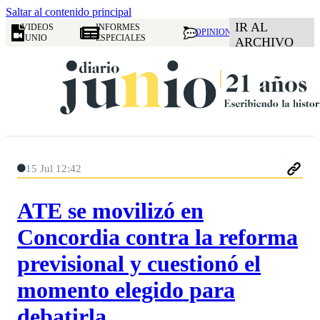
Saltar al contenido principal
IR AL
VIDEOS
INFORMES
OPINION
JUNIO
ESPECIALES
ARCHIVO
15 Jul 12:42
ATE se movilizó en
Concordia contra la reforma
previsional y cuestionó el
momento elegido para
debatirla