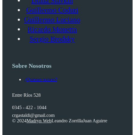
Diana Slavkin
Guillermo Coduri
Guillermo Luciano
Ricardo Monetta
Sergio Brodsky
Sobre Nosotros
¿Quienes somos?
Entre Ríos 528
0345 - 422 - 1044
crgastaldi@gmail.com
© 2024
Madryn Web
Leandro Zorrilla
Juan Aguirre