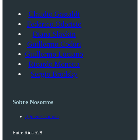
Claudio Gastaldi
Federico Odorisio
Diana Slavkin
Guillermo Coduri
Guillermo Luciano
Ricardo Monetta
Sergio Brodsky
Sobre Nosotros
¿Quienes somos?
Entre Ríos 528