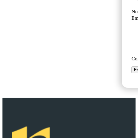
No
Ema
Co