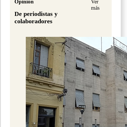
Opinión
Ver
más
De periodistas y
colaboradores