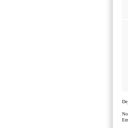
De
No
Ema