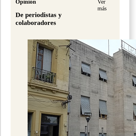
Opinión
Ver
más
De periodistas y
colaboradores