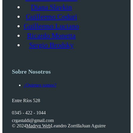
Diana Slavkin
Guillermo Coduri
Guillermo Luciano
Ricardo Monetta
Sergio Brodsky
Sobre Nosotros
¿Quienes somos?
Entre Ríos 528
0345 - 422 - 1044
crgastaldi@gmail.com
© 2024
Madryn Web
Leandro Zorrilla
Juan Aguirre