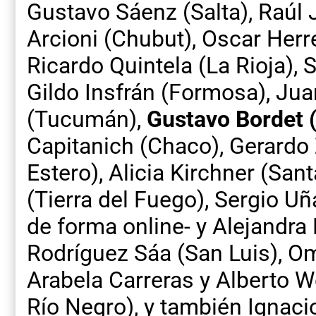
Gustavo Sáenz (Salta), Raúl 
Arcioni (Chubut), Oscar Herr
Ricardo Quintela (La Rioja), 
Gildo Insfrán (Formosa), Ju
(Tucumán),
Gustavo Bordet (
Capitanich (Chaco), Gerardo
Estero), Alicia Kirchner (San
(Tierra del Fuego), Sergio Uñ
de forma online- y Alejandra
Rodríguez Sáa (San Luis), O
Arabela Carreras y Alberto We
Río Negro), y también Ignaci