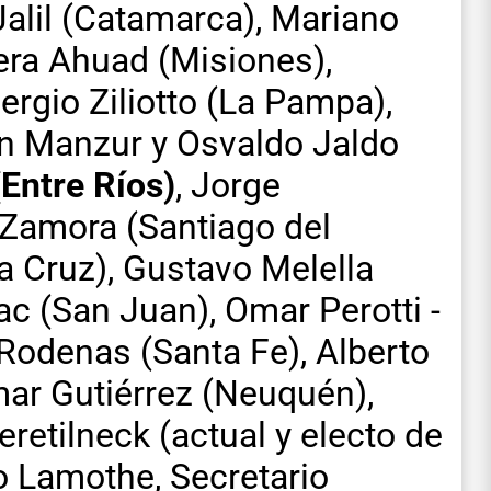
Jalil (Catamarca), Mariano
era Ahuad (Misiones),
Sergio Ziliotto (La Pampa),
an Manzur y Osvaldo Jaldo
Entre Ríos)
, Jorge
 Zamora (Santiago del
ta Cruz), Gustavo Melella
ac (San Juan), Omar Perotti -
 Rodenas (Santa Fe), Alberto
mar Gutiérrez (Neuquén),
retilneck (actual y electo de
o Lamothe, Secretario