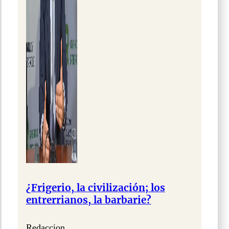
¿Frigerio, la civilización; los
entrerrianos, la barbarie?
Redaccion