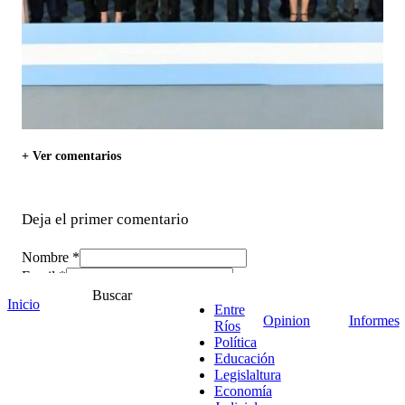
+ Ver comentarios
Deja el primer comentario
Nombre *
Email *
Comentario
*
Buscar
Inicio
Entre
Opinion
Informes
Ríos
Política
Educación
Legislaltura
Economía