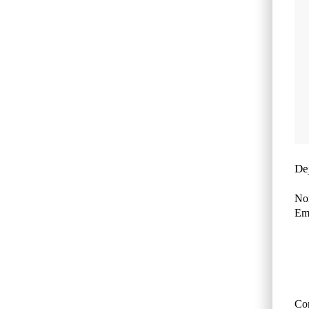
De
No
Ema
Co