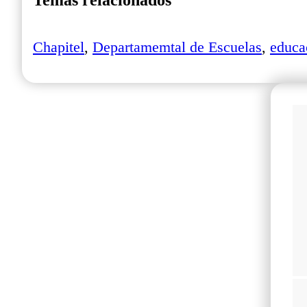
Temas relacionados
Chapitel
,
Departamemtal de Escuelas
,
educac