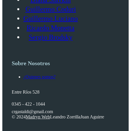
Guillermo Coduri
Guillermo Luciano
Ricardo Monetta
Sergio Brodsky
Sobre Nosotros
¿Quienes somos?
Entre Ríos 528
0345 - 422 - 1044
crgastaldi@gmail.com
© 2024
Madryn Web
Leandro Zorrilla
Juan Aguirre