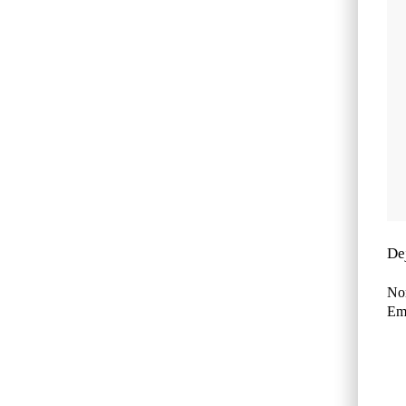
De
No
Ema