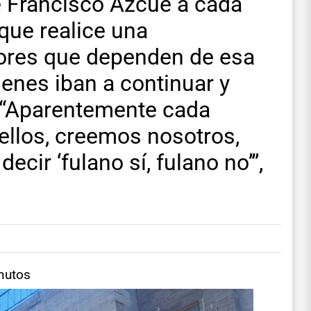
 Francisco Azcué a cada
 que realice una
dores que dependen de esa
ienes iban a continuar y
 “Aparentemente cada
 ellos, creemos nosotros,
ecir ‘fulano sí, fulano no’”,
nutos