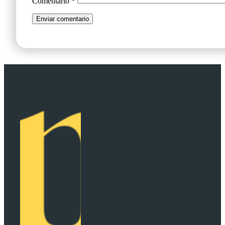
Comentario
*