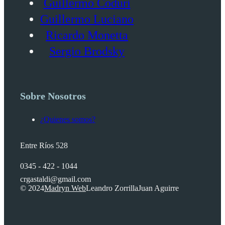
Guillermo Coduri
Guillermo Luciano
Ricardo Monetta
Sergio Brodsky
Sobre Nosotros
¿Quienes somos?
Entre Ríos 528
0345 - 422 - 1044
crgastaldi@gmail.com
© 2024
Madryn Web
Leandro Zorrilla
Juan Aguirre