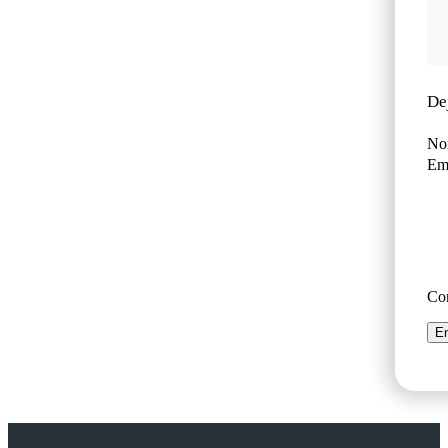
De
No
Ema
Co