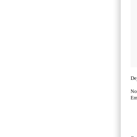
De
No
Ema