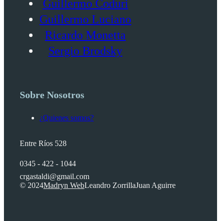
Guillermo Coduri
Guillermo Luciano
Ricardo Monetta
Sergio Brodsky
Sobre Nosotros
¿Quienes somos?
Entre Ríos 528
0345 - 422 - 1044
crgastaldi@gmail.com
© 2024
Madryn Web
Leandro Zorrilla
Juan Aguirre