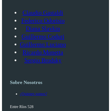
Claudio Gastaldi
Federico Odorisio
Diana Slavkin
Guillermo Coduri
Guillermo Luciano
Ricardo Monetta
Sergio Brodsky
Sobre Nosotros
¿Quienes somos?
Entre Ríos 528