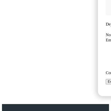
De
No
Ema
Co