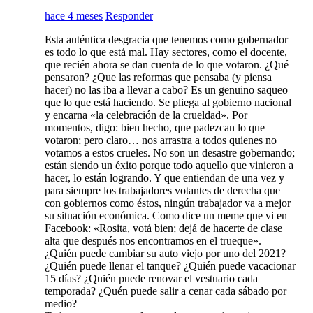
hace 4 meses
Responder
Esta auténtica desgracia que tenemos como gobernador
es todo lo que está mal. Hay sectores, como el docente,
que recién ahora se dan cuenta de lo que votaron. ¿Qué
pensaron? ¿Que las reformas que pensaba (y piensa
hacer) no las iba a llevar a cabo? Es un genuino saqueo
que lo que está haciendo. Se pliega al gobierno nacional
y encarna «la celebración de la crueldad». Por
momentos, digo: bien hecho, que padezcan lo que
votaron; pero claro… nos arrastra a todos quienes no
votamos a estos crueles. No son un desastre gobernando;
están siendo un éxito porque todo aquello que vinieron a
hacer, lo están logrando. Y que entiendan de una vez y
para siempre los trabajadores votantes de derecha que
con gobiernos como éstos, ningún trabajador va a mejor
su situación económica. Como dice un meme que vi en
Facebook: «Rosita, votá bien; dejá de hacerte de clase
alta que después nos encontramos en el trueque».
¿Quién puede cambiar su auto viejo por uno del 2021?
¿Quién puede llenar el tanque? ¿Quién puede vacacionar
15 días? ¿Quién puede renovar el vestuario cada
temporada? ¿Quén puede salir a cenar cada sábado por
medio?