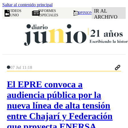
Saltar al contenido principal
IR AL
VIDEOS
INFORMES
OPINION
JUNIO
ESPECIALES
ARCHIVO
07 Jul 11:18
El EPRE convoca a
audiencia pública por la
nueva línea de alta tensión
entre Chajarí y Federación
que proyecta ENERSA