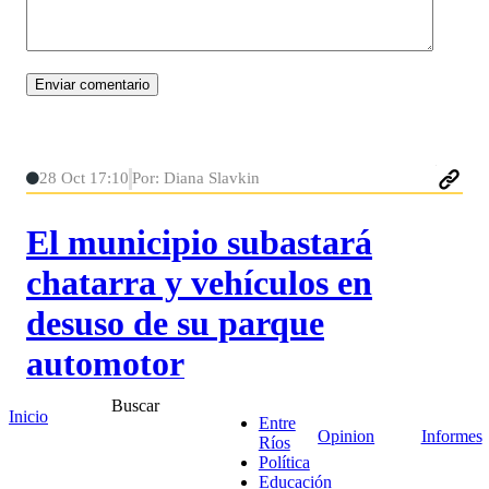
28 Oct 17:10
Por: Diana Slavkin
El municipio subastará
chatarra y vehículos en
desuso de su parque
automotor
Buscar
Inicio
En el boletín oficial de este lunes, la Municipalidad
Entre
Opinion
Informes
Ríos
de Concordia publicó un edicto en el que notifica la
Política
realización de una subasta publica de chatarras y
Educación