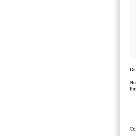
De
No
Ema
Co