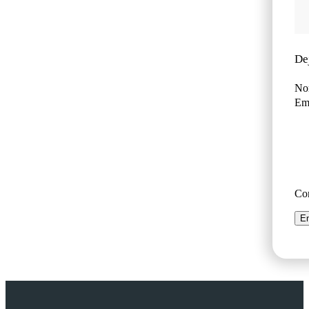
De
No
Ema
Co