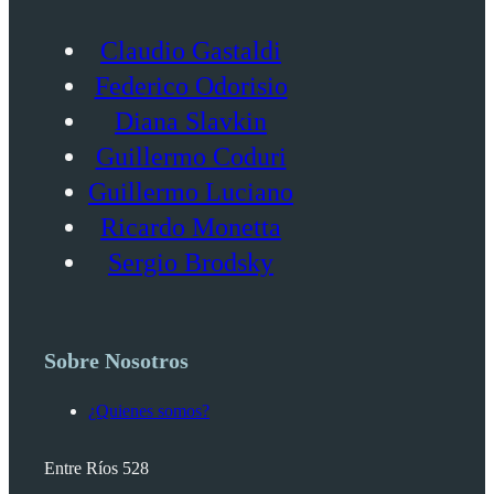
Claudio Gastaldi
Federico Odorisio
Diana Slavkin
Guillermo Coduri
Guillermo Luciano
Ricardo Monetta
Sergio Brodsky
Sobre Nosotros
¿Quienes somos?
Entre Ríos 528