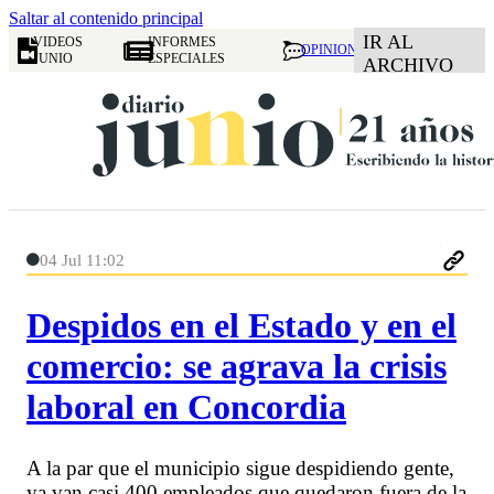
Saltar al contenido principal
IR AL
VIDEOS
INFORMES
OPINION
JUNIO
ESPECIALES
ARCHIVO
04 Jul 11:02
Despidos en el Estado y en el
comercio: se agrava la crisis
laboral en Concordia
A la par que el municipio sigue despidiendo gente,
ya van casi 400 empleados que quedaron fuera de la