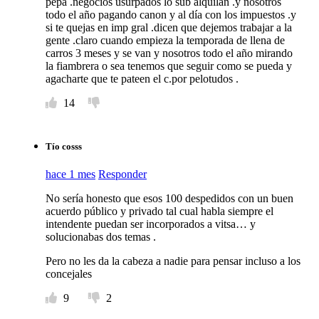
pepa .negocios usurpados lo sub alquilan .y nosotros
todo el año pagando canon y al día con los impuestos .y
si te quejas en imp gral .dicen que dejemos trabajar a la
gente .claro cuando empieza la temporada de llena de
carros 3 meses y se van y nosotros todo el año mirando
la fiambrera o sea tenemos que seguir como se pueda y
agacharte que te pateen el c.por pelotudos .
14
Tío cosss
hace 1 mes
Responder
No sería honesto que esos 100 despedidos con un buen
acuerdo público y privado tal cual habla siempre el
intendente puedan ser incorporados a vitsa… y
solucionabas dos temas .
Pero no les da la cabeza a nadie para pensar incluso a los
concejales
9
2