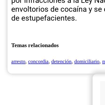
por infracciones a la Ley Na
envoltorios de cocaína y se
de estupefacientes.
Temas relacionados
arresto
,
concordia
,
detención
,
domiciliario
,
m