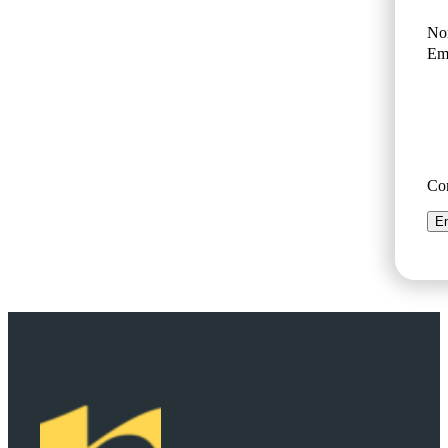
No
Ema
Co