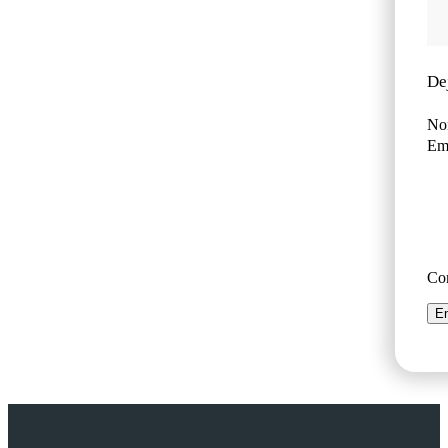
De
No
Ema
Co