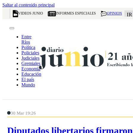
Saltar al contenido principal
VIDEOS JUNIO
INFORMES ESPECIALES
OPINION
IR
Entre
Ríos
Política
Policiales
Judiciales
Gremiales
Economía
Educación
El país
Mundo
30 Mar 19:26
Diputados libertarios firmaro