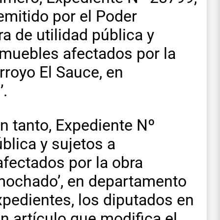
remitido por el Poder
a de utilidad pública y
nmuebles afectados por la
rroyo El Sauce, en
.
en tanto, Expediente Nº
ública y sujetos a
fectados por la obra
smochado’, en departamento
xpedientes, los diputados en
 artículo que modifica el