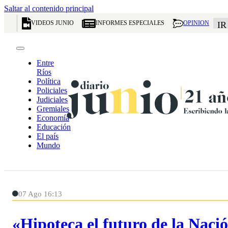
Saltar al contenido principal
VIDEOS JUNIO
INFORMES ESPECIALES
OPINION
IR
Entre
Ríos
Política
Policiales
Judiciales
Gremiales
Economía
Educación
El país
Mundo
07 Ago 16:13
«Hipoteca el futuro de la Naci