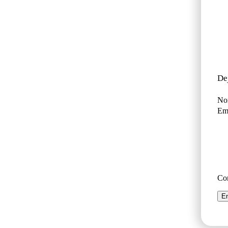
De
No
Ema
Co