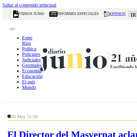
Saltar al contenido principal
VIDEOS JUNIO
INFORMES ESPECIALES
OPINION
IR
Entre
Ríos
Política
Policiales
Judiciales
Gremiales
Economía
Educación
El país
Mundo
20 May 11:58
El Director del Masvernat acla