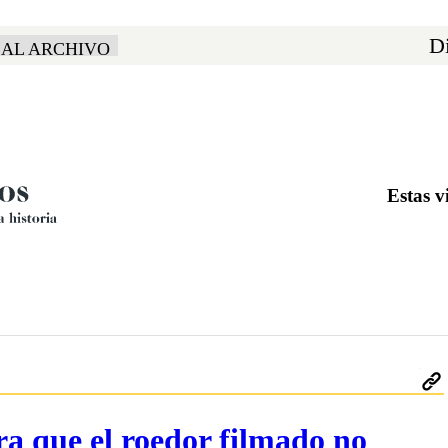
Di
 AL ARCHIVO
Estas v
ra que el roedor filmado no