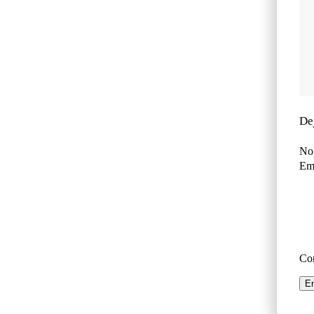
De
No
Ema
Co