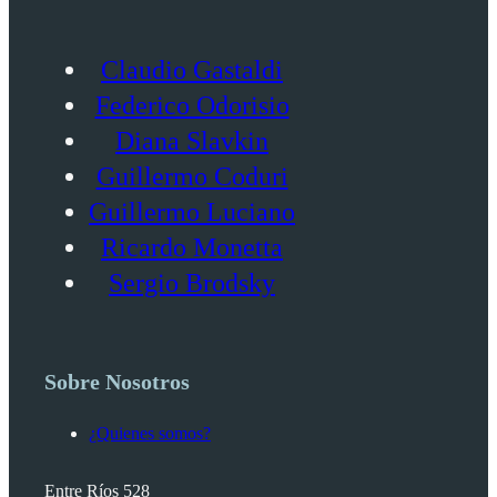
Claudio Gastaldi
Federico Odorisio
Diana Slavkin
Guillermo Coduri
Guillermo Luciano
Ricardo Monetta
Sergio Brodsky
Sobre Nosotros
¿Quienes somos?
Entre Ríos 528