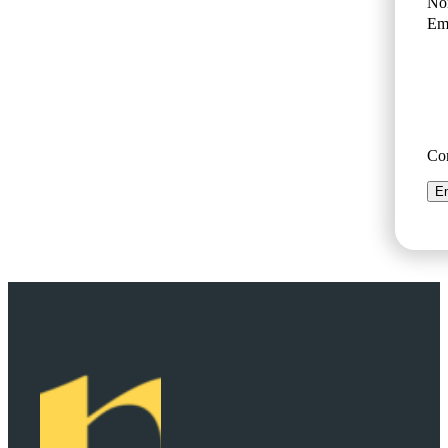
No
Ema
Co