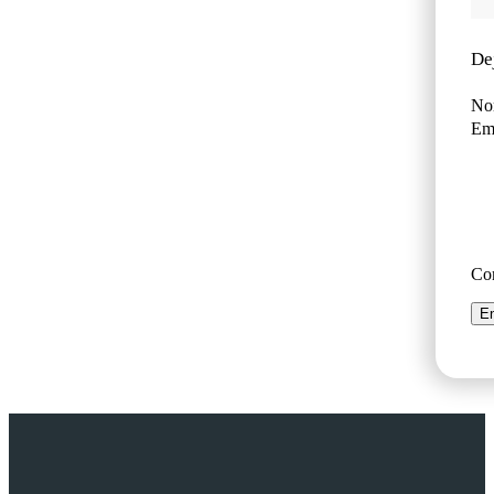
De
No
Ema
Co