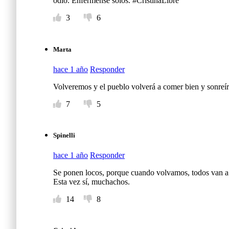
odio. Enférmense solos. #CristinaLibre
3
6
Marta
hace 1 año
Responder
Volveremos y el pueblo volverá a comer bien y sonreír
7
5
Spinelli
hace 1 año
Responder
Se ponen locos, porque cuando volvamos, todos van a ir
Esta vez sí, muchachos.
14
8