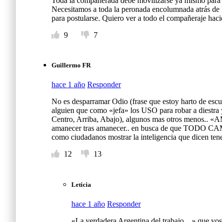
Toda la compañerada debe movilizarse ya mismo para n
Necesitamos a toda la peronada encolumnada atrás de la
para postularse. Quiero ver a todo el compañeraje haci
9
7
Guillermo FR
hace 1 año
Responder
No es desparramar Odio (frase que estoy harto de escuc
alguien que como «jefa» los USO para robar a diestra y 
Centro, Arriba, Abajo), algunos mas otros menos.
amanecer tras amanecer.. en busca de que TODO CAM
como ciudadanos mostrar la inteligencia que dicen te
12
13
Leticia
hace 1 año
Responder
«La verdadera Argentina del trabajo…» que vos d