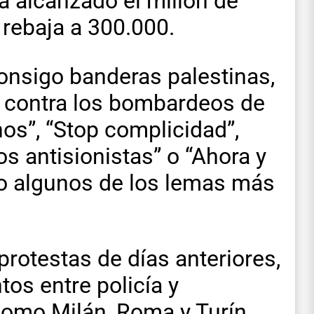
a alcanzado el millón de
a rebaja a 300.000.
onsigo banderas palestinas,
 contra los bombardeos de
nos”, “Stop complicidad”,
os antisionistas” o “Ahora y
do algunos de los lemas más
 protestas de días anteriores,
tos entre policía y
omo Milán, Roma y Turín,