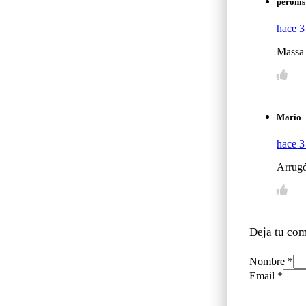
peroni
hace 3
Massa 
Mario
hace 3
Arrugó
Deja tu com
Nombre *
Email *