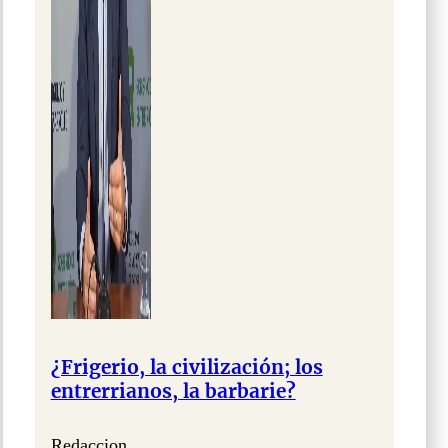
¿Frigerio, la civilización; los
entrerrianos, la barbarie?
Redaccion