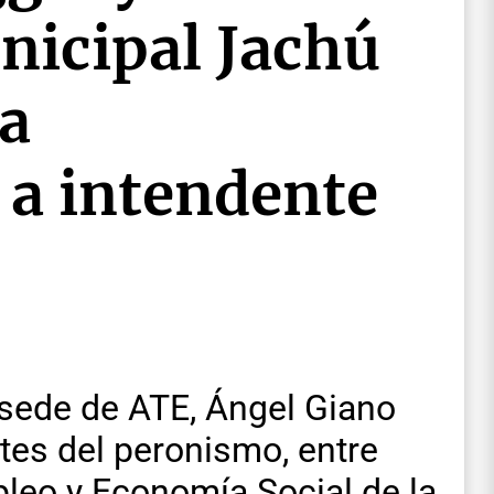
nicipal Jachú
la
 a intendente
 sede de ATE, Ángel Giano
ntes del peronismo, entre
pleo y Economía Social de la