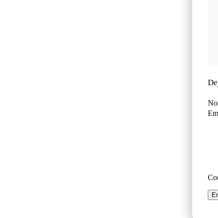
De
No
Ema
Co