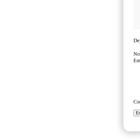
De
No
Ema
Co