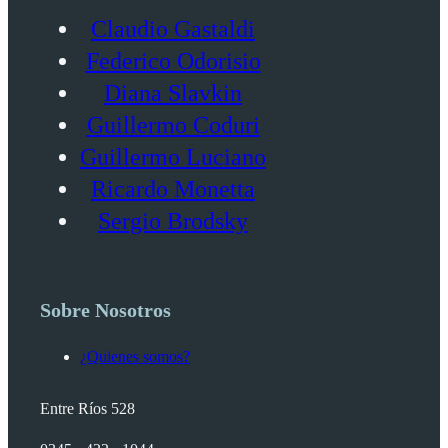
Claudio Gastaldi
Federico Odorisio
Diana Slavkin
Guillermo Coduri
Guillermo Luciano
Ricardo Monetta
Sergio Brodsky
Sobre Nosotros
¿Quienes somos?
Entre Ríos 528