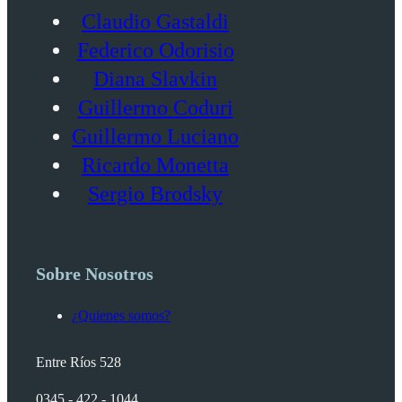
Claudio Gastaldi
Federico Odorisio
Diana Slavkin
Guillermo Coduri
Guillermo Luciano
Ricardo Monetta
Sergio Brodsky
Sobre Nosotros
¿Quienes somos?
Entre Ríos 528
0345 - 422 - 1044