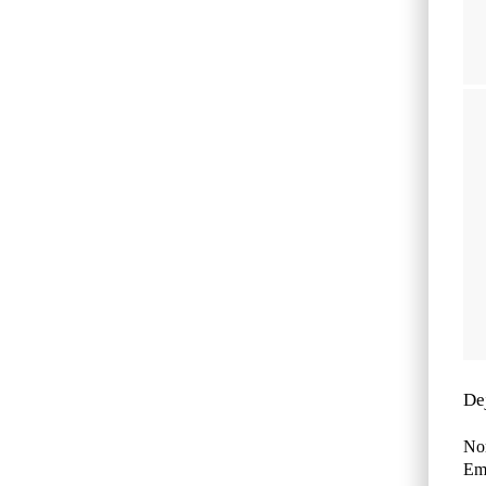
De
No
Ema