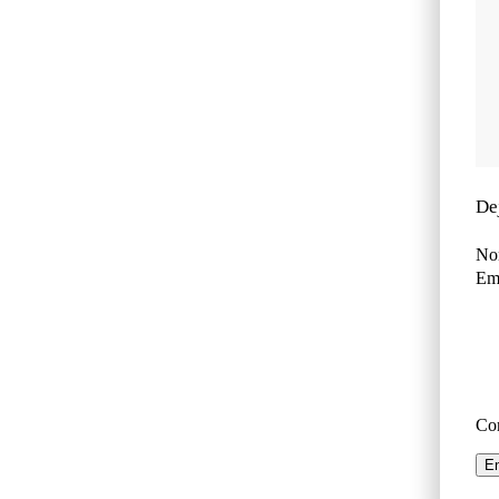
De
No
Ema
Co