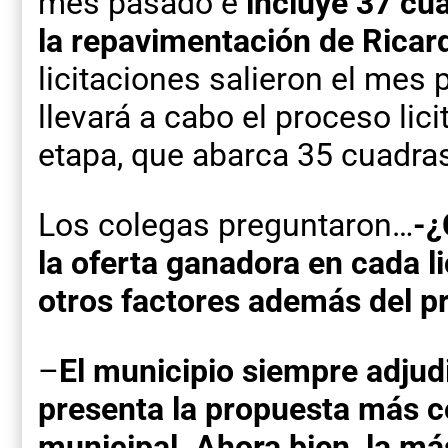
mes pasado e
incluye 37 cu
la repavimentación de Ricar
licitaciones salieron el mes
llevará a cabo el proceso lic
etapa, que abarca 35 cuadras
Los colegas preguntaron…
-¿
la oferta ganadora en cada l
otros factores además del pr
–
El municipio siempre adjud
presenta la propuesta más c
municipal. Ahora bien, la m