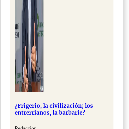
¿Frigerio, la civilización; los
entrerrianos, la barbarie?
Redaccion