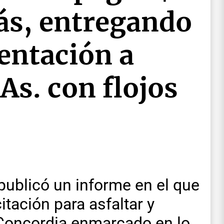
ás, entregando
entación a
As. con flojos
ublicó un informe en el que
itación para asfaltar y
e Concordia enmarcado en lo