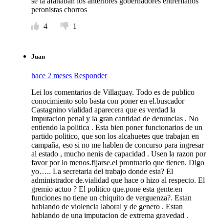
se la afanaban los anteriores gobernadores entreriianos
peronistas chorros
4
1
Juan
hace 2 meses
Responder
Lei los comentarios de Villaguay. Todo es de publico
conocimiento solo basta con poner en el.buscador
Castagnino vialidad aparecera que es verdad la
imputacion penal y la gran cantidad de denuncias . No
entiendo la politica . Esta bien poner funcionarios de un
partido politico, que son los alcahuetes que trabajan en
campaña, eso si no me hablen de concurso para ingresar
al estado , mucho nenis de capacidad . Usen la razon por
favor por lo menos.fijarse.el prontuario que tienen. Digo
yo….. La secretaria del trabajo donde esta? El
administrador de.vialidad que hace o hizo al respecto. El
gremio actuo ? El politico que.pone esta gente.en
funciones no tiene un chiquito de verguenza?. Estan
hablando de violencia laboral y de genero . Estan
hablando de una imputacion de extrema gravedad .