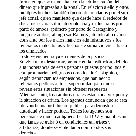
forma en que se manejaban con la adninistración del
dinero que ingresaba a la zonal. En relacion a ello y otros
multiples hechos, también fueron denunciados por el sub
jefe zonal, quien manifestó que desde hace al rededor de
dos años estaría sufriendo violencia y malos tratos por
parte de ambos, (primero por parte de Castagnino y
luego de ambos, al ingresar Ramirez) debido al reclamo
constante por los malos manejos administrativos y los
reiterados malos tratos y hechos de suma violencia hacia
los empleados.
Todo se encuentra ya en manos de la justicia.
Se vive un malestar muy grande en la institucion, debido
a la inoperancia de estas personas puestas por politica y
con prontuarios peligrosos como los de Castagnino,
según denuncian los empleados, que han hecho
reiterados pedidos ante la superioridad para que se
revean estas situaciones sin obtener respuestas.
Mientras tanto, los caminos rurales estan cada vez peor y
la situacion es critica. Los agentes denuncian que se está
utilizando una instutución publica para demostrar
autoridad y hacer politica. Todos los agentes son
personas de mucha antigüedad en la DPV y manifiestan
que jamás se trabajó en condiciones tan tristes y
arbitrarias, donde se violentan a diario todos sus
derechos.