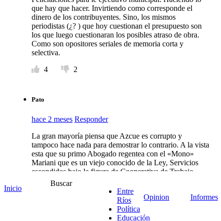
que hay que hacer. Invirtiendo como corresponde el
dinero de los contribuyentes. Sino, los mismos
periodistas (¿? ) que hoy cuestionan el presupuesto son
los que luego cuestionaran los posibles atraso de obra.
Como son opositores seriales de memoria corta y
selectiva.
4
2
Pato
hace 2 meses
Responder
La gran mayoría piensa que Azcue es corrupto y
tampoco hace nada para demostrar lo contrario. A la vista
esta que su primo Abogado regentea con el «Mono»
Mariani que es un viejo conocido de la Ley, Servicios
escondidos bajo la figura de Cooperativa de Trabajo
embolsando todos juntos varios millones.
Buscar
Inicio
Entre
2
Opinion
Informes
Ríos
Política
Educación