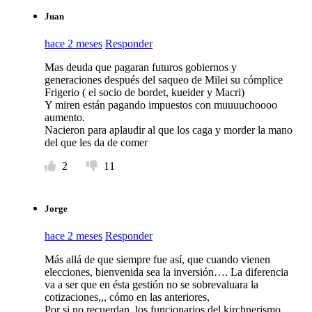
Juan
hace 2 meses
Responder
Mas deuda que pagaran futuros gobiernos y
generaciones después del saqueo de Milei su cómplice
Frigerio ( el socio de bordet, kueider y Macri)
Y miren están pagando impuestos con muuuuchoooo
aumento.
Nacieron para aplaudir al que los caga y morder la mano
del que les da de comer
2
11
Jorge
hace 2 meses
Responder
Más allá de que siempre fue así, que cuando vienen
elecciones, bienvenida sea la inversión…. La diferencia
va a ser que en ésta gestión no se sobrevaluara la
cotizaciones,,, cómo en las anteriores,
Por si no recuerdan, los funcionarios del kirchnerismo,