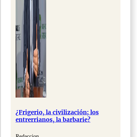
¿Frigerio, la civilización; los
entrerrianos, la barbarie?
Redaccion