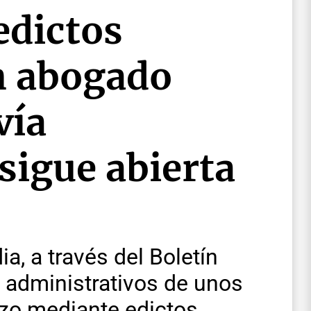
edictos
n abogado
vía
sigue abierta
a, a través del Boletín
s administrativos de unos
izo mediante edictos