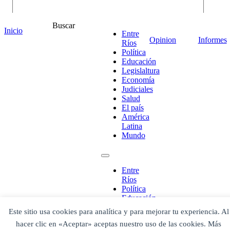
Buscar
Inicio
Entre
Opinion
Informes
Ríos
Política
Educación
Legislaltura
Economía
Judiciales
Salud
El país
América
Latina
¡Ponete en contacto!
Mundo
Entre
Ríos
Escribe aquí abajo lo que desees buscar
Política
luego presiona el botón "buscar"
Educación
Buscar
Buscar
Legislaltura
Este sitio usa cookies para analítica y para mejorar tu experiencia. Al
O bien prueba
Economía
Buscar en el archivo
hacer clic en «Aceptar» aceptas nuestro uso de las cookies. Más
Judiciales