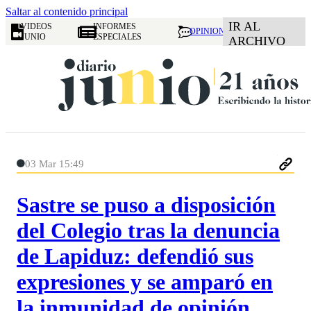
Saltar al contenido principal
IR AL
VIDEOS
INFORMES
OPINION
JUNIO
ESPECIALES
ARCHIVO
03 Mar 15:49
Sastre se puso a disposición
del Colegio tras la denuncia
de Lapiduz: defendió sus
expresiones y se amparó en
la inmunidad de opinión