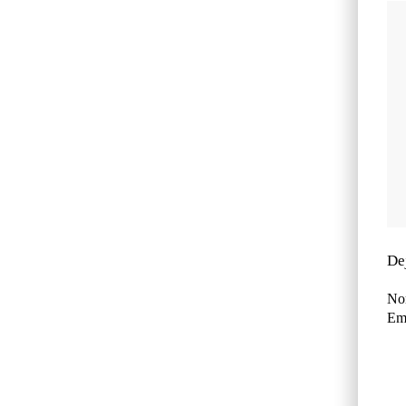
De
No
Ema