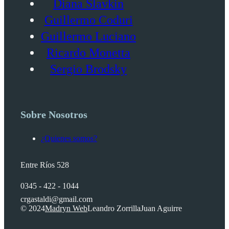
Diana Slavkin
Guillermo Coduri
Guillermo Luciano
Ricardo Monetta
Sergio Brodsky
Sobre Nosotros
¿Quienes somos?
Entre Ríos 528
0345 - 422 - 1044
crgastaldi@gmail.com
© 2024
Madryn Web
Leandro Zorrilla
Juan Aguirre