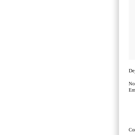
De
No
Ema
Co