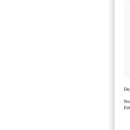
De
No
Ema