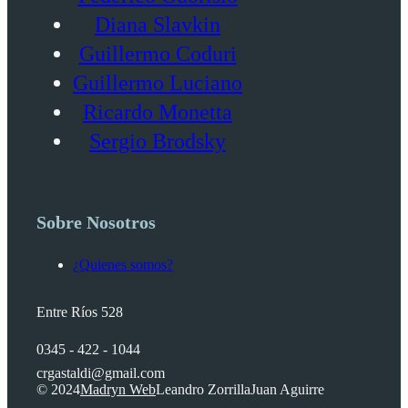
Diana Slavkin
Guillermo Coduri
Guillermo Luciano
Ricardo Monetta
Sergio Brodsky
Sobre Nosotros
¿Quienes somos?
Entre Ríos 528
0345 - 422 - 1044
crgastaldi@gmail.com
© 2024
Madryn Web
Leandro Zorrilla
Juan Aguirre