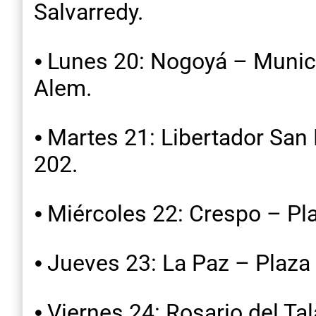
Salvarredy.
⦁ Lunes 20: Nogoyá – Munici
Alem.
⦁ Martes 21: Libertador San
202.
⦁ Miércoles 22: Crespo – P
⦁ Jueves 23: La Paz – Plaz
⦁ Viernes 24: Rosario del T